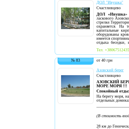
ДОЛ "Ивушка"
Счастливцево
ДОЛ «Ивушка
»
ласкового Азовско
стрелке.Территор
охраняется. На 
капитальные кир
оборудованы кро
имеется спортивн
отдыха беседки, и
Тел. +38067512435
№ 83
от 40 грн
Азовский берег
Счастливцево
АЗОВСКИЙ БЕР
МОРЕ МОРЯ !!!
Спокойный отды
На берегу моря, н
отдельных домика
________________
(В стоимость вхо
28 км до Геническ