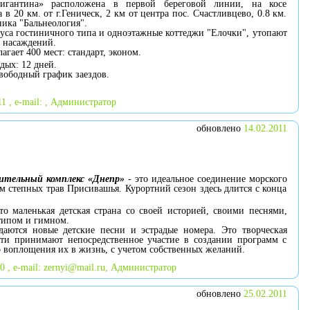
игантина» расположена в первой береговой линии, на косе
 в 20 км. от г.Геническ, 2 км от центра пос. Счастливцево, 0.8 км.
ника "Бальнеология".
уса гостиничного типа и одноэтажные коттеджи "Елочки", утопают
х насаждений.
агает 400 мест: стандарт, эконом.
дых: 12 дней.
вободный график заездов.
11 , e-mail: , Администратор
обновлено
14.02.2011
ительный комплекс «Днепр»
- это идеальное соединение морского
м степных трав Присивашья. Курортний сезон здесь длится с конца
о маленькая детская страна со своей историей, своими песнями,
типом и гимном.
даются новые детские песни и эстрадые номера. Это творческая
дети принимают непосредственное участие в создании программ с
о воплощения их в жизнь, с учетом собственных желаний.
 , e-mail:
zernyi@mail.ru
, Администратор
обновлено
25.02.2011