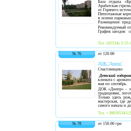
База отдыха «Бр
Арабатская стрелка
от Горячего источ
Пятиэтажные корп
в зелени парковы
Размещение: предл
Рекомендуемый от
График заездов: с
Тел. (05534) 3-55-
№ 76
от 120.00
ДОК "Днепр"
Счастливцево
Детский оздоров
климата с аромато
мая по сентябрь.
ДОК «Днепр» - эт
традициями, лого
Только здесь рож
мастерская, где 
самого начала и д
Тел. +380505341120
№ 78
от 150.00 грн