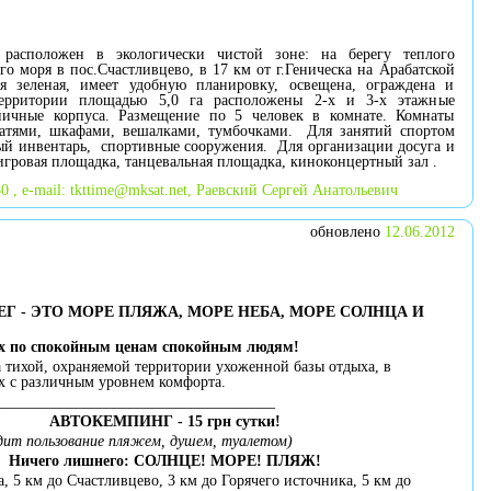
 расположен в экологически чистой зоне: на берегу теплого
го моря в пос.Счастливцево, в 17 км от г.Геническа на Арабатской
ия зеленая, имеет удобную планировку, освещена, ограждена и
территории площадью 5,0 га расположены 2-х и 3-х этажные
пичные корпуса. Размещение по 5 человек в комнате. Комнаты
ватями, шкафами, вешалками, тумбочками. Для занятий спортом
ый инвентарь, спортивные сооружения. Для организации досуга и
гровая площадка, танцевальная площадка, киноконцертный зал .
0 , e-mail:
tkttime@mksat.net
, Раевский Сергей Анатольевич
обновлено
12.06.2012
ЕГ - ЭТО МОРЕ ПЛЯЖА, МОРЕ НЕБА, МОРЕ СОЛНЦА И
х по спокойным ценам спокойным людям!
а тихой, охраняемой территории ухоженной базы отдыха, в
х с различным уровнем комфорта.
____________________________________
АВТОКЕМПИНГ - 15 грн сутки!
дит пользование пляжем, душем, туалетом)
Ничего лишнего: СОЛНЦЕ! МОРЕ! ПЛЯЖ!
а, 5 км до Счастливцево, 3 км до Горячего источника, 5 км до