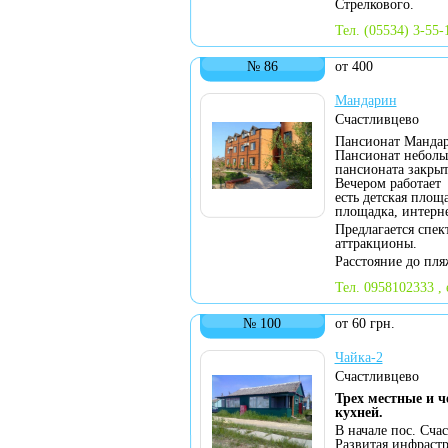
Стрелкового.
Тел. (05534) 3-55-1
№ 86
от 400
Мандарин
Счастливцево
Пансионат Мандари
Пансионат неболь
пансионата закрыт
Вечером работает 
есть детская площа
площадка, интерне
Предлагается спек
аттракционы.
Расстояние до пля
Тел. 0958102333 , 
№ 100
от 60 грн.
Чайка-2
Счастливцево
Трех местные и ч
кухней.
В начале пос. Сча
Развитая инфрастр