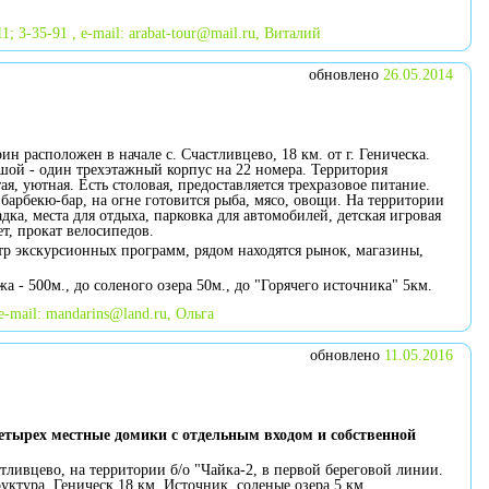
1; 3-35-91 , e-mail:
arabat-tour@mail.ru
, Виталий
обновлено
26.05.2014
н расположен в начале с. Счастливцево, 18 км. от г. Геническа.
шой - один трехэтажный корпус на 22 номера. Территория
ая, уютная. Есть столовая, предоставляется трехразовое питание.
барбекю-бар, на огне готовится рыба, мясо, овощи. На территории
дка, места для отдыха, парковка для автомобилей, детская игровая
т, прокат велосипедов.
тр экскурсионных программ, рядом находятся рынок, магазины,
жа - 500м., до соленого озера 50м., до "Горячего источника" 5км.
e-mail:
mandarins@land.ru
, Ольга
обновлено
11.05.2016
етырех местные домики с отдельным входом и собственной
стливцево, на территории б/о "Чайка-2, в первой береговой линии.
уктура. Геническ 18 км. Источник, соленые озера 5 км.