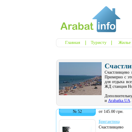
Главная
Туристу
Жилье
Счастли
Счастливцево 
Примерно с это
для отдыха все
ЖД станция Нов
Дополнительну
и
Arabatka.UA
.
№ 52
от 145.00 грн.
Бригантина
Счастливцево